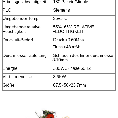
Arbeitsgeschwindigkeit
180 Pakete/Minute
PLC
Siemens
Umgebender Temp
25±5℃
Umgebende relative
55%~65% RELATIVE
Feuchtigkeit
FEUCHTIGKEIT
Druckluft-Bedarf
Druck >0.60Mpa
3
Fluss >48 m
/h
Durchmesser-Zuleitung
Schlauch des Innendurchmesser
8-10mm
Energie
380V, 3Phase 60HZ
Verbundene Last
3.6KW
Größe
87.5×56×23.7mm