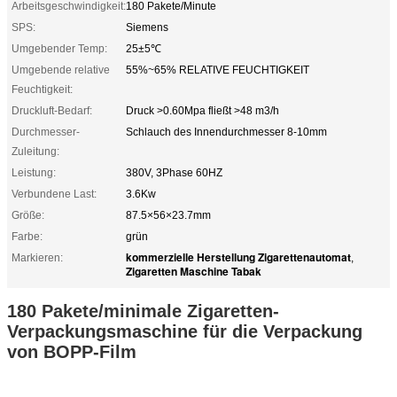
Arbeitsgeschwindigkeit:
180 Pakete/Minute
SPS:
Siemens
Umgebender Temp:
25±5℃
Umgebende relative
55%~65% RELATIVE FEUCHTIGKEIT
Feuchtigkeit:
Druckluft-Bedarf:
Druck >0.60Mpa fließt >48 m3/h
Durchmesser-
Schlauch des Innendurchmesser 8-10mm
Zuleitung:
Leistung:
380V, 3Phase 60HZ
Verbundene Last:
3.6Kw
Größe:
87.5×56×23.7mm
Farbe:
grün
kommerzielle Herstellung Zigarettenautomat
Markieren:
,
Zigaretten Maschine Tabak
180 Pakete/minimale Zigaretten-
Verpackungsmaschine für die Verpackung
von BOPP-Film