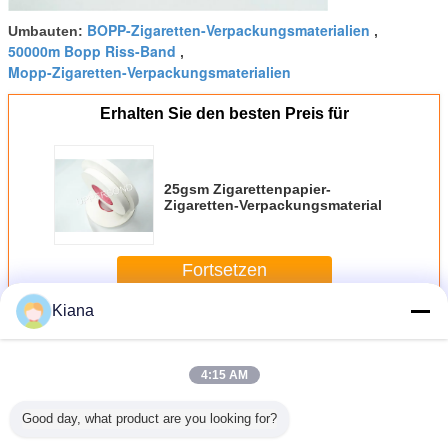
BOPP-Zigaretten-Verpackungsmaterialien
Umbauten:
,
50000m Bopp Riss-Band
,
Mopp-Zigaretten-Verpackungsmaterialien
Erhalten Sie den besten Preis für
25gsm Zigarettenpapier-
Zigaretten-Verpackungsmaterial
Fortsetzen
Kiana
Zigaretten-Verpackungsmaterialien
Mehr
4:15 AM
Good day, what product are you looking for?
aches
Bopp/HAUSTIER
Kosmetische
Druckempfindliche
Riss-Ban