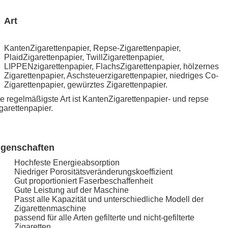
Art
KantenZigarettenpapier, Repse-Zigarettenpapier,
PlaidZigarettenpapier, TwillZigarettenpapier,
LIPPENzigarettenpapier, FlachsZigarettenpapier, hölzernes
Zigarettenpapier, Aschsteuerzigarettenpapier, niedriges Co-
Zigarettenpapier, gewürztes Zigarettenpapier.
e regelmäßigste Art ist KantenZigarettenpapier- und repse
garettenpapier.
igenschaften
Hochfeste Energieabsorption
Niedriger Porositätsveränderungskoeffizient
Gut proportioniert Faserbeschaffenheit
Gute Leistung auf der Maschine
Passt alle Kapazität und unterschiedliche Modell der
Zigarettenmaschine
passend für alle Arten gefilterte und nicht-gefilterte
Zigaretten