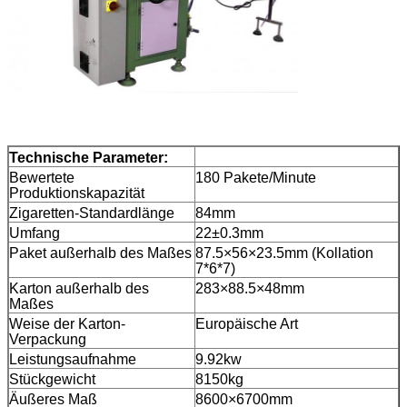
Technische Parameter:
Bewertete
180 Pakete/Minute
Produktionskapazität
Zigaretten-Standardlänge
84mm
Umfang
22±0.3mm
Paket außerhalb des Maßes
87.5×56×23.5mm (Kollation
7*6*7)
Karton außerhalb des
283×88.5×48mm
Maßes
Weise der Karton-
Europäische Art
Verpackung
Leistungsaufnahme
9.92kw
Stückgewicht
8150kg
Äußeres Maß
8600×6700mm