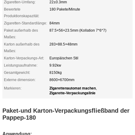
Zigaretten-Umfang:
22±0.3mm
Bewertete
180 Pakete/Minute
Produktionskapazität:
Zigaretten-Standardlänge:
84mm
Paket außerhalb des
87.5×56×23.5mm (Kollation 7*6*7)
Maßes:
Karton außerhalb des
283×88.5×48mm
Maßes:
Karton-Verpackungs-Art:
Europäischen Stil
Leistungsaufnahme:
9.92kw
Gesamtgewicht:
8150kg
Externe dimension:
8600×6700mm
Zigarettenautomat machen
Markieren:
,
Zigarette-Verpackungslinie
Paket-und Karton-Verpackungsfließband der
Pappep-180
Anwendung: