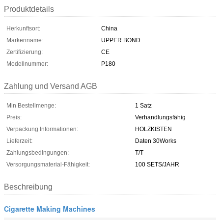
Produktdetails
Herkunftsort:
China
Markenname:
UPPER BOND
Zertifizierung:
CE
Modellnummer:
P180
Zahlung und Versand AGB
Min Bestellmenge:
1 Satz
Preis:
Verhandlungsfähig
Verpackung Informationen:
HOLZKISTEN
Lieferzeit:
Daten 30Works
Zahlungsbedingungen:
T/T
Versorgungsmaterial-Fähigkeit:
100 SETS/JAHR
Beschreibung
Cigarette Making Machines