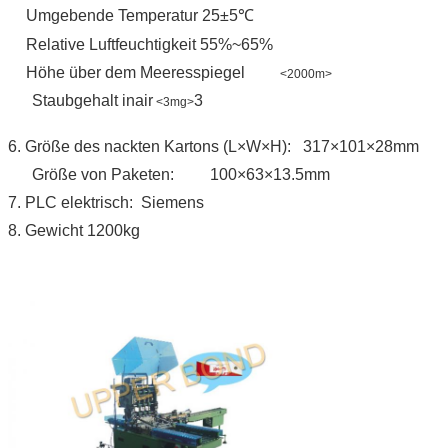
Umgebende Temperatur 25±5℃
Relative Luftfeuchtigkeit 55%~65%
Höhe über dem Meeresspiegel
<2000m>
Staubgehalt inair
3
<3mg>
6. Größe des nackten Kartons (L×W×H): 317×101×28mm
Größe von Paketen: 100×63×13.5mm
7. PLC elektrisch: Siemens
8. Gewicht 1200kg