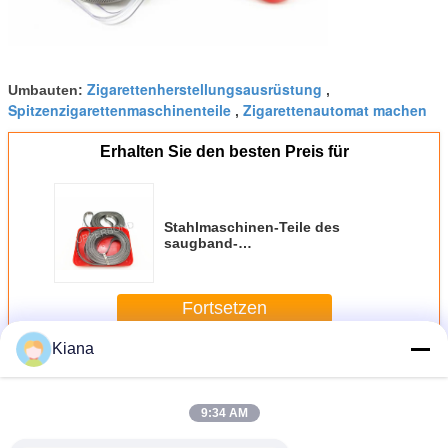
Zigarettenherstellungsausrüstung
Umbauten:
,
Spitzenzigarettenmaschinenteile
Zigarettenautomat machen
,
Erhalten Sie den besten Preis für
Stahlmaschinen-Teile des
saugband-
0.2mm*12.6mm*3900mm der
Zigaretten-MK9
Fortsetzen
Kiana
Zigarette Maschinenteile
Mehr
9:34 AM