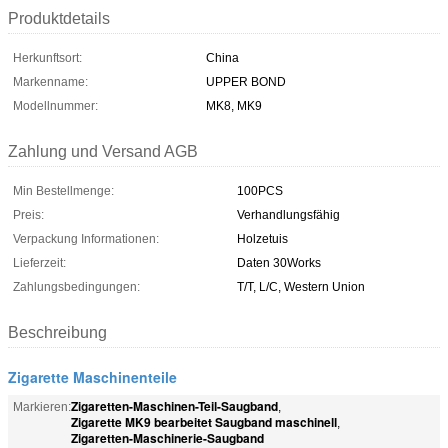
Produktdetails
Herkunftsort:
China
Markenname:
UPPER BOND
Modellnummer:
MK8, MK9
Zahlung und Versand AGB
Min Bestellmenge:
100PCS
Preis:
Verhandlungsfähig
Verpackung Informationen:
Holzetuis
Lieferzeit:
Daten 30Works
Zahlungsbedingungen:
T/T, L/C, Western Union
Beschreibung
Zigarette Maschinenteile
Zigaretten-Maschinen-Teil-Saugband
Markieren:
,
Zigarette MK9 bearbeitet Saugband maschinell
,
Zigaretten-Maschinerie-Saugband