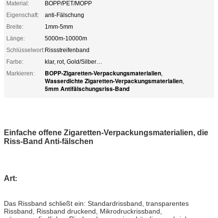
Material:
BOPP/PET/MOPP
Eigenschaft:
anti-Fälschung
Breite:
1mm-5mm
Länge:
5000m-10000m
Schlüsselwort:
Rissstreifenband
Farbe:
klar, rot, Gold/Silber…
BOPP-Zigaretten-Verpackungsmaterialien
Markieren:
,
Wasserdichte Zigaretten-Verpackungsmaterialien
,
5mm Antifälschungsriss-Band
Einfache offene Zigaretten-Verpackungsmaterialien, die
Riss-Band Anti-fälschen
Art
:
Das Rissband schließt ein: Standardrissband, transparentes
Rissband, Rissband druckend, Mikrodruckrissband,