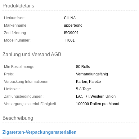
Produktdetails
Herkunftsort:
CHINA
Markenname:
upperbond
Zertifizierung:
ISO9001
Modellnummer:
TT001
Zahlung und Versand AGB
Min Bestellmenge:
80 Rolls
Preis:
Verhandlungsfähig
Verpackung Informationen:
Karton, Palette
Lieferzeit:
5-8 Tage
Zahlungsbedingungen:
L/C, T/T, Western Union
Versorgungsmaterial-Fähigkeit:
100000 Rollen pro Monat
Beschreibung
Zigaretten-Verpackungsmaterialien