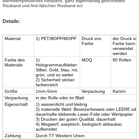
wärmeempfindliches Rissband, ganz eigenhändig geschriebes
Rissband und Anti-fälschen Rissband ect.
Details:
Material
1) PET/BOPP/MOPP
Druck von
der Druck vo
Farbe
Farbe kann
verwendet
werden
Farbe des
1)
MOQ
80 Rollen
Materials
Hologrammaufkleber:
Silber, Gold, blau, rot,
grün, und so weiter
2) Sicherheit sitcker:
farbenreich
Größe
1mm-5mm
Verpackung
Karton
Verpackung
in der Rolle oder im Blatt
Eigenschaft
1) wasserdicht und klebrig
2) materielle Wahl: Besetzerbeweis oder LEERE ode
dauerhafte klebende Laser-Folie oder Wertpapier
3) Drucken der guten Qualität, dauerhaft
4) Wegwerf, aseptisch, biologisch abbaubar,
aufbereitet.
Zahlung
Durch TT Western Union