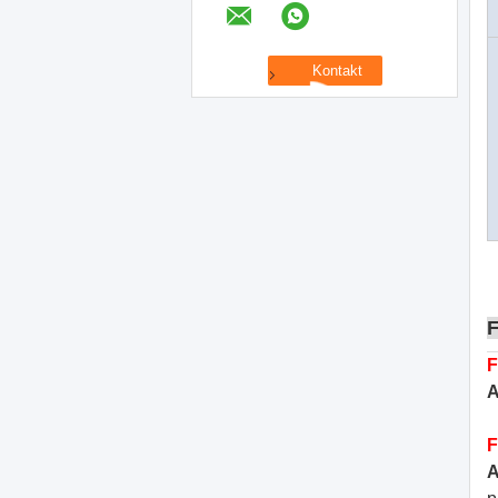
F
A
F
A