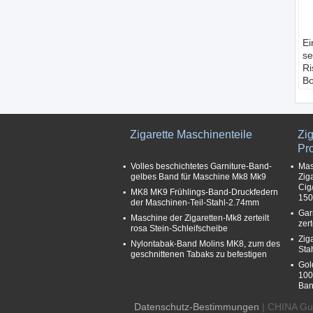
Ei
se
Ri
Bo
Ve
Ma
B
Ei
Zigarette Maschinenteile
Zig
ei
Pr
si
Volles beschichtetes Garniture-Band-
Mas
L
gelbes Band für Maschine Mk8 Mk9
Zig
1
Cig
MK8 MK9 Frühlings-Band-Druckfedern
Kl
15
der Maschinen-Teil-Stahl-2.74mm
st
Gar
Maschine der Zigaretten-Mk8 zerteilt
De
zer
rosa Stein-Schleifscheibe
Zig
Nylontabak-Band Molins MK8, zum des
Sta
geschnittenen Tabaks zu befestigen
Gol
100
Ban
Datenschutz-Bestimmungen
| CHINA Gut