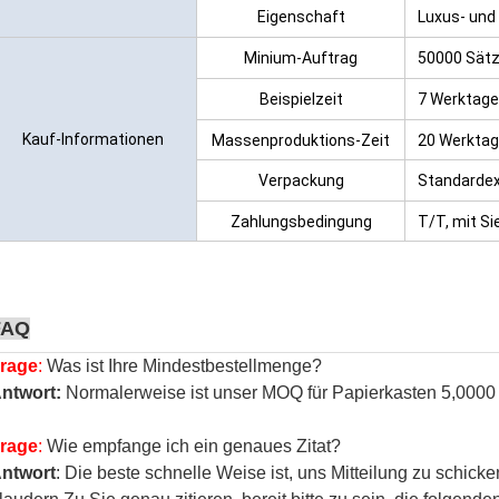
Eigenschaft
Luxus- und
Minium-Auftrag
50000 Sät
Beispielzeit
7 Werktage
Kauf-Informationen
Massenproduktions-Zeit
20 Werkta
Verpackung
Standardex
Zahlungsbedingung
T/T, mit Si
FAQ
rage
:
Was ist Ihre Mindestbestellmenge?
ntwort:
Normalerweise ist unser MOQ für Papierkasten 5,0000
rage
:
Wie empfange ich ein genaues Zitat?
ntwort
: Die beste schnelle Weise ist, uns Mitteilung zu schick