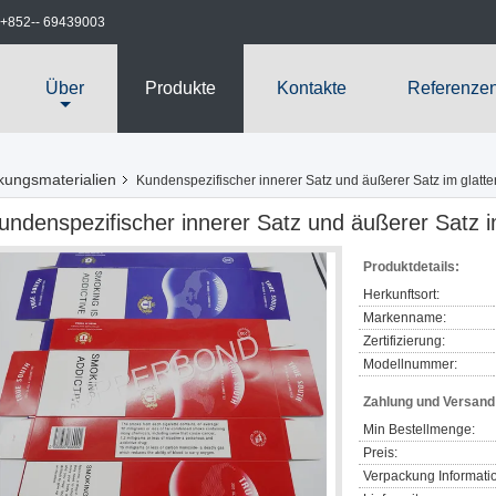
+852-- 69439003
Über
Produkte
Kontakte
Referenze
kungsmaterialien
Kundenspezifischer innerer Satz und äußerer Satz im glatt
undenspezifischer innerer Satz und äußerer Satz i
Produktdetails:
Herkunftsort:
Markenname:
Zertifizierung:
Modellnummer:
Zahlung und Versan
Min Bestellmenge:
Preis:
Verpackung Informati