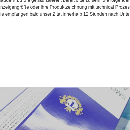
laudern
.
Zu Sie genau zitieren, bereit bitte zu sein, die folgende
nzeigengröße oder Ihre Produktzeichnung mit techni
cal
Prozes
ie empfangen bald
unser
Zitat innerhalb 12 Stunden nach Unte