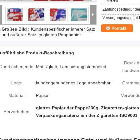
Lieferzeit:
Zahlungsbedingunge
Versorgungsmaterial-F
Kontakt
Großes Bild :
Kundenspezifischer innerer Satz
und äußerer Satz im glatten Papppapier
usführliche Produkt-Beschreibung
Druck d
Oberflächenende:
Matt-/glatt/, Laminierung stempelnd
Handwer
Logo:
kundengebundenes Logo annehmbar
Gramma
Material:
Papier
Verwendu
glattes Papier der Pappe230g
,
Zigaretten-glatte
Hervorheben:
Verpackungsmaterialien der Zigaretten-ISO9001