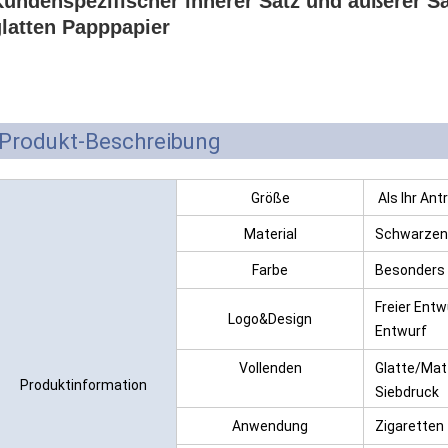
undenspezifischer innerer Satz und äußerer Sa
latten Papppapier
Produkt-Beschreibung
Größe
Als Ihr Ant
Material
Schwarzen/
und Kraftp
Farbe
Besonders 
Freier Entw
Logo&Design
Entwurf
Vollenden
Glatte/Mat
Produktinformation
Siebdruck
Anwendung
Zigaretten