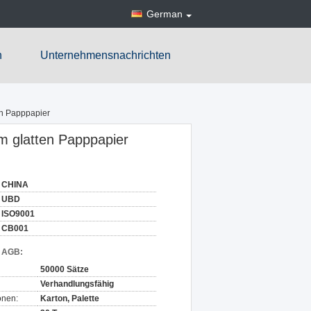
German
n
Unternehmensnachrichten
en Papppapier
m glatten Papppapier
CHINA
UBD
ISO9001
CB001
d AGB:
50000 Sätze
Verhandlungsfähig
onen:
Karton, Palette