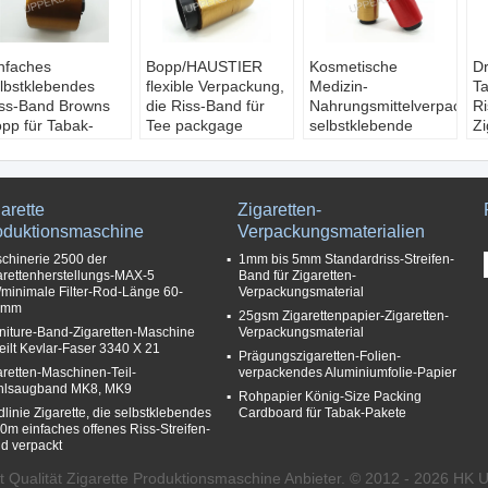
nfaches
Bopp/HAUSTIER
Kosmetische
Dr
lbstklebendes
flexible Verpackung,
Medizin-
Ta
ss-Band Browns
die Riss-Band für
Nahrungsmittelverpackun
Ri
pp für Tabak-
Tee packgage
selbstklebende
Zi
rpackung
druckt
Sicherheit reißen
Ve
terial:
Verwendung:
Band Bopp
B
OPP/HAUSTIER/MOPP
Tee/kosmetisches
auseinander
Ma
genschaft:
Packgage
Material:
B
arette
Zigaretten-
nfach öffnen Sie
Material:
HAUSTIER/MOPP/BOPP
Kl
oduktionsmaschine
Verpackungsmaterialien
ch
BOPP/HAUSTIER/MOPP
Farbe:
Irgendeine
Dr
chinerie 2500 der
1mm bis 5mm Standardriss-Streifen-
änge:
5000 m -
Farbe:
Farbe
G
arettenherstellungs-MAX-5
Band für Zigaretten-
0000 m
Transparent/Splitter/Gold/Rotes/Brown-
Kleber:
Ta
/minimale Filter-Rod-Länge 60-
Verpackungsmaterial
ebende Seite::
ect
Simplexkleber
L
0mm
25gsm Zigarettenpapier-Zigaretten-
arke
Drucken:
Angebot-
Anwendung:
1
niture-Band-Zigaretten-Maschine
Verpackungsmaterial
hnfestigkeit
Drucken
Zigaretten-
teilt Kevlar-Faser 3340 X 21
Prägungszigaretten-Folien-
Kosmetik-Medizin-
aretten-Maschinen-Teil-
verpackendes Aluminiumfolie-Papier
Nahrungsmittelkarton-
hlsaugband MK8, MK9
Rohpapier König-Size Packing
Paket
dlinie Zigarette, die selbstklebendes
Cardboard für Tabak-Pakete
0m einfaches offenes Riss-Streifen-
d verpackt
 Qualität Zigarette Produktionsmaschine Anbieter. © 2012 - 2026 