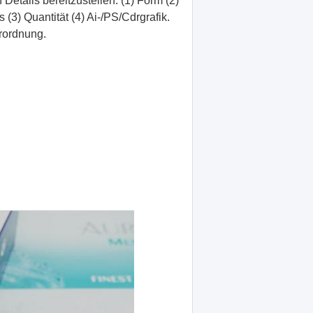
n Details bereitzustellen:
(
1
)
Form
(
2
)
s
(
3
)
Quantität
(4) Ai-/PS/Cdrgrafik.
rordnung.