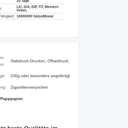
20 Tage
L/C, D/A, D/P, T/T, Western
n:
Union,
ähigkeit:
10000000 Sätze/Monat
es
Siebdruck-Drucken, Offsetdruck,
ks:
ge:
230g oder besonders angefertigt
ng:
Zigarettenverpacken
s Papppapier
,