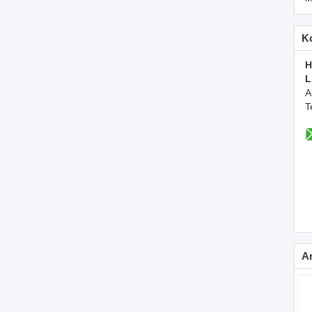
K
H
L
A
T
A