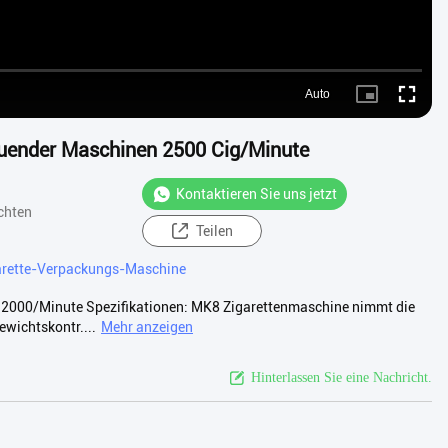
Auto
Picture-
Fullscre
in-
Picture
uender Maschinen 2500 Cig/Minute
Kontaktieren Sie uns jetzt
chten
Teilen
arette-Verpackungs-Maschine
2000/Minute Spezifikationen: MK8 Zigarettenmaschine nimmt die
wichtskontr....
Mehr anzeigen
Hinterlassen Sie eine Nachricht.