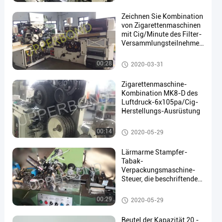
Zeichnen Sie Kombination
von Zigarettenmaschinen
mit Cig/Minute des Filter-
Versammlungsteilnehmer-
en
2500
Cigarette Making Machines
00:28
2020-03-31
Zigarettenmaschine-
Kombination MK8-D des
Luftdruck-6x105pa/Cig-
Herstellungs-Ausrüstung
Cigarette Making Machines
00:14
2020-05-29
Lärmarme Stampfer-
Tabak-
Verpackungsmaschine-
Steuer, die beschriftenden
stabilen Betrieb stempelt
Tabak-Verpackungsmaschine
00:29
2020-05-29
Beutel der Kapazität 20 -