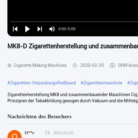
Loaded
:
0%
0:00
/
0:00
Play
Play
Play
Mute
Current
Duration
next
next
MK8-D Zigarettenherstellung und zusammenba
Time
Cigarette Making Machines
2020-02-20
2899 Ansi
#
Zigaretten-Verpackungsfließband
#
Zigarettenmaschine
#
Zig
Zigarettenherstellung MK8 und zusammenbauender Maschinen Cig 
Prinzipien der Tabakbildung gesogen durch Vakuum und die Mittelge
Nachrichten des Besuchers
O**r
TR
2025-02-05
O