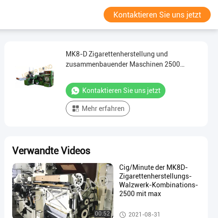
Kontaktieren Sie uns jetzt
MK8-D Zigarettenherstellung und
zusammenbauender Maschinen 2500
Cig/Minute
Kontaktieren Sie uns jetzt
Mehr erfahren
Verwandte Videos
Cig/Minute der MK8D-
Zigarettenherstellungs-
Walzwerk-Kombinations-
2500 mit max
Cigarette Making Machines
00:52
2021-08-31